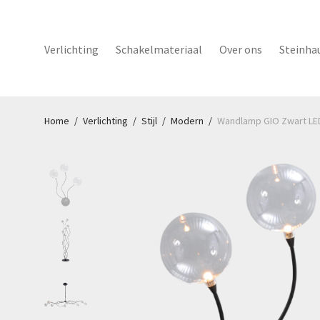
Verlichting
Schakelmateriaal
Over ons
Steinha
Home
/
Verlichting
/
Stijl
/
Modern
/
Wandlamp GIO Zwart LE