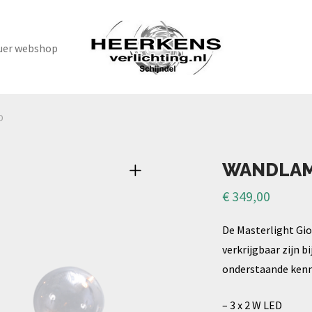
uer webshop
D
WANDLAM
€
349,00
De Masterlight Gi
verkrijgbaar zijn bi
onderstaande ken
– 3 x 2 W LED