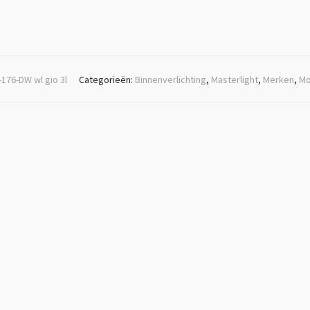
176-DW wl gio 3l
Categorieën:
Binnenverlichting
,
Masterlight
,
Merken
,
Mo