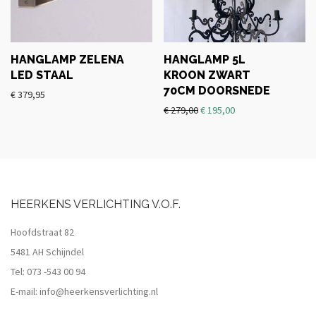
HANGLAMP ZELENA
HANGLAMP 5L
LED STAAL
KROON ZWART
70CM DOORSNEDE
€
379,95
€
279,00
€
195,00
HEERKENS VERLICHTING V.O.F.
Hoofdstraat 82
5481 AH Schijndel
Tel:
073 -543 00 94
E-mail:
info@heerkensverlichting.nl