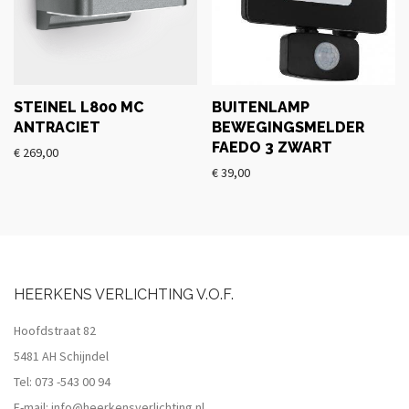
STEINEL L800 MC
BUITENLAMP
ANTRACIET
BEWEGINGSMELDER
FAEDO 3 ZWART
€
269,00
€
39,00
HEERKENS VERLICHTING V.O.F.
Hoofdstraat 82
5481 AH Schijndel
Tel:
073 -543 00 94
E-mail:
info@heerkensverlichting.nl