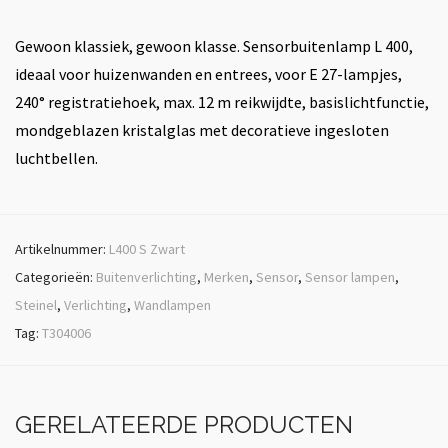
Gewoon klassiek, gewoon klasse. Sensorbuitenlamp L 400,
ideaal voor huizenwanden en entrees, voor E 27-lampjes,
240° registratiehoek, max. 12 m reikwijdte, basislichtfunctie,
mondgeblazen kristalglas met decoratieve ingesloten
luchtbellen.
Artikelnummer:
L400 S Zwart
Categorieën:
Buitenverlichting
,
Merken
,
Sensor
,
Sensor lampen
,
Steinel
,
Verlichting
,
Wandlampen
Tag:
T304006
GERELATEERDE PRODUCTEN