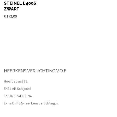
STEINEL L400S
ZWART
€
172,00
HEERKENS VERLICHTING V.O.F.
Hoofdstraat 82
5481 AH Schijndel
Tel:
073 -543 00 94
E-mail:
info@heerkensverlichting.nl