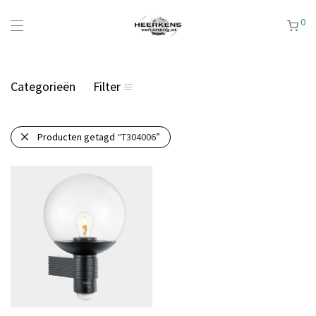
0
Categorieën
Filter
Producten getagd
“T304006”