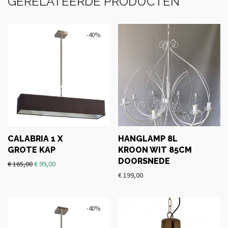
GERELATEERDE PRODUCTEN
-
40
%
CALABRIA 1 X
HANGLAMP 8L
GROTE KAP
KROON WIT 85CM
DOORSNEDE
€
165,00
€
99,00
€
199,00
-
40
%