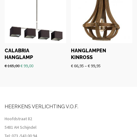
CALABRIA
HANGLAMPEN
HANGLAMP
KINROSS
€
165,00
€
99,00
€
66,95
–
€
99,95
HEERKENS VERLICHTING V.O.F.
Hoofdstraat 82
5481 AH Schijndel
Tel:
073 -543 00 94