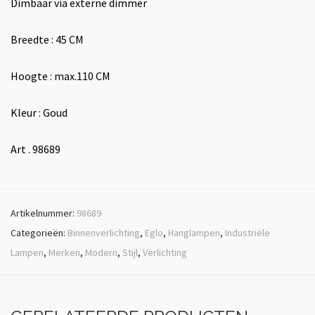
Dimbaar via externe dimmer
Breedte : 45 CM
Hoogte : max.110 CM
Kleur : Goud
Art . 98689
Artikelnummer:
98689
Categorieën:
Binnenverlichting
,
Eglo
,
Hanglampen
,
Industriële
Lampen
,
Merken
,
Modern
,
Stijl
,
Verlichting