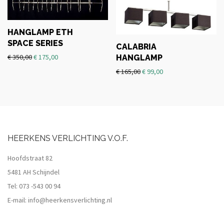
HANGLAMP ETH
SPACE SERIES
CALABRIA
€
350,00
€
175,00
HANGLAMP
€
165,00
€
99,00
HEERKENS VERLICHTING V.O.F.
Hoofdstraat 82
5481 AH Schijndel
Tel:
073 -543 00 94
E-mail:
info@heerkensverlichting.nl