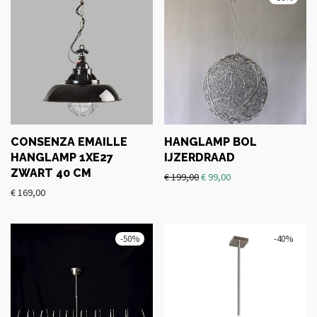
CONSENZA EMAILLE
HANGLAMP BOL
HANGLAMP 1XE27
IJZERDRAAD
ZWART 40 CM
€
199,00
€
99,00
€
169,00
-
50
%
-
40
%