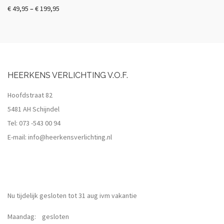
€
49,95
–
€
199,95
HEERKENS VERLICHTING V.O.F.
Hoofdstraat 82
5481 AH Schijndel
Tel:
073 -543 00 94
E-mail:
info@heerkensverlichting.nl
Nu tijdelijk gesloten tot 31 aug ivm vakantie
Maandag: gesloten