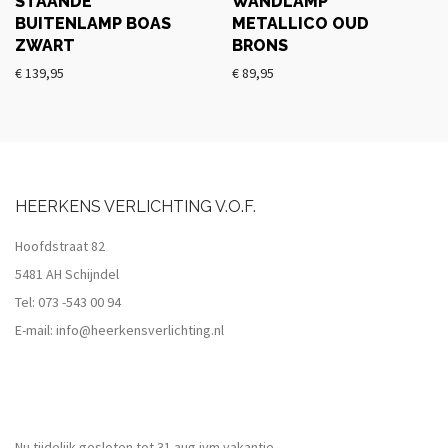
STAANDE
WANDLAMP
BUITENLAMP BOAS
METALLICO OUD
ZWART
BRONS
€
139,95
€
89,95
HEERKENS VERLICHTING V.O.F.
Hoofdstraat 82
5481 AH Schijndel
Tel:
073 -543 00 94
E-mail:
info@heerkensverlichting.nl
Nu tijdelijk gesloten tot 31 aug ivm vakantie