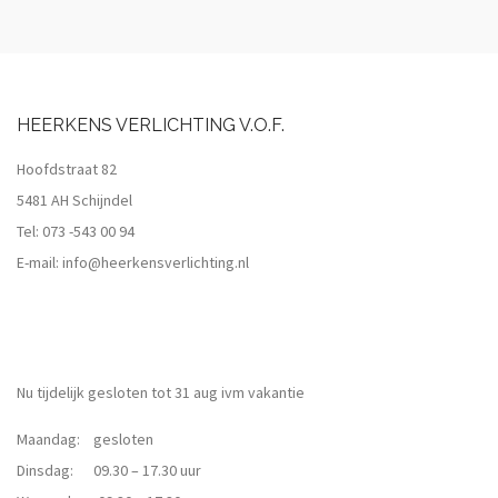
HEERKENS VERLICHTING V.O.F.
Hoofdstraat 82
5481 AH Schijndel
Tel:
073 -543 00 94
E-mail:
info@heerkensverlichting.nl
Nu tijdelijk gesloten tot 31 aug ivm vakantie
Maandag: gesloten
Dinsdag: 09.30 – 17.30 uur