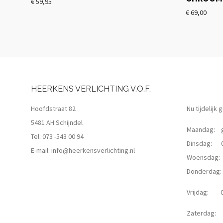
€
59,95
€
69,00
HEERKENS VERLICHTING V.O.F.
Hoofdstraat 82
Nu tijdelijk
5481 AH Schijndel
Maandag: g
Tel:
073 -543 00 94
Dinsdag: 09
E-mail:
info@heerkensverlichting.nl
Woensdag: 0
Donderdag: 0
Vrijdag: 09
Zaterdag: 0