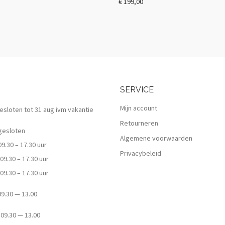
€
199,00
SERVICE
Mijn account
 gesloten tot 31 aug ivm vakantie
Retourneren
esloten
Algemene voorwaarden
.30 – 17.30 uur
Privacybeleid
9.30 – 17.30 uur
9.30 – 17.30 uur
.30 — 13.00
9.30 — 13.00