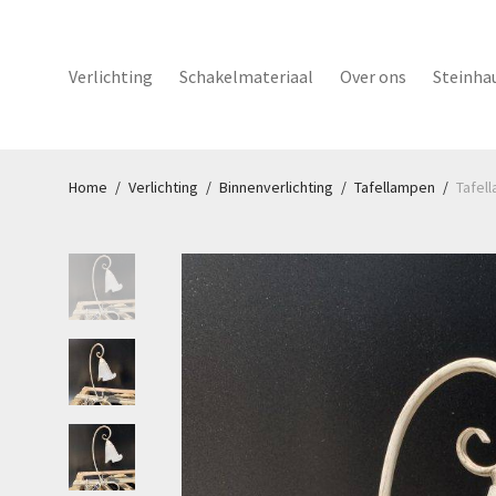
Verlichting
Schakelmateriaal
Over ons
Steinha
Home
/
Verlichting
/
Binnenverlichting
/
Tafellampen
/
Tafel