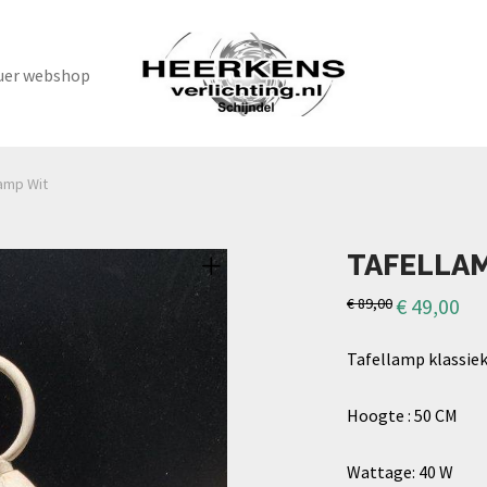
uer webshop
lamp Wit
TAFELLA
€
49,00
€
89,00
Tafellamp klassiek
Hoogte : 50 CM
Wattage: 40 W