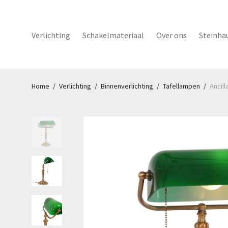
Verlichting
Schakelmateriaal
Over ons
Steinha
Home
/
Verlichting
/
Binnenverlichting
/
Tafellampen
/
Ancill