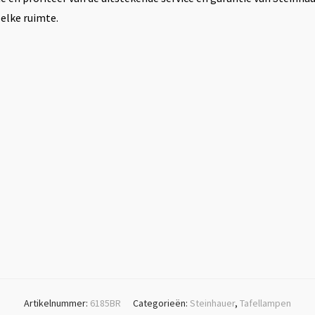
 elke ruimte.
Artikelnummer:
6185BR
Categorieën:
Steinhauer
,
Tafellampen