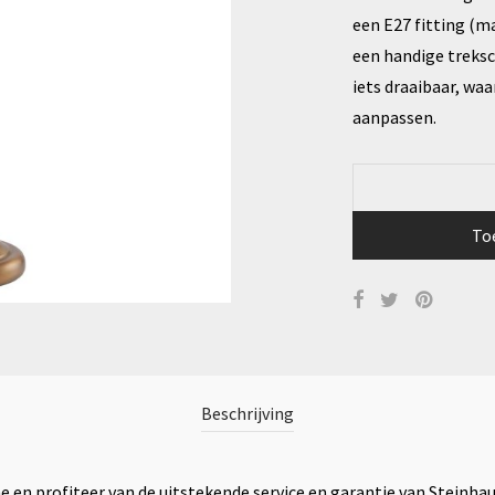
een E27 fitting (m
een handige treksc
iets draaibaar, waa
aanpassen.
To
Beschrijving
 en profiteer van de uitstekende service en garantie van Steinha