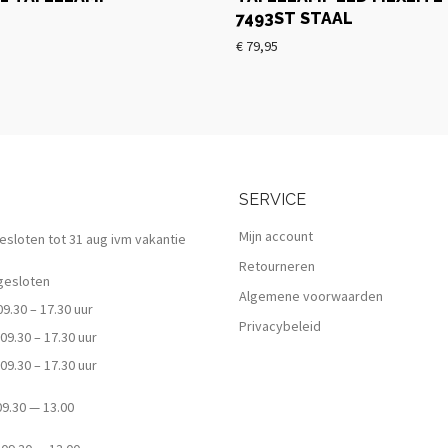
7493ST STAAL
€
79,95
SERVICE
Mijn account
 gesloten tot 31 aug ivm vakantie
Retourneren
esloten
Algemene voorwaarden
.30 – 17.30 uur
Privacybeleid
9.30 – 17.30 uur
9.30 – 17.30 uur
.30 — 13.00