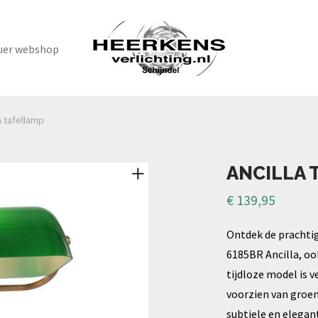
uer webshop
a tafellamp
ANCILLA 
€
139,95
Ontdek de prachti
6185BR Ancilla, oo
tijdloze model is 
voorzien van groen
subtiele en elegan