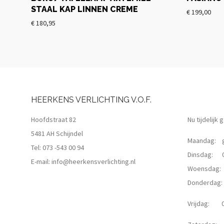
STAAL KAP LINNEN CREME
€
199,00
€
180,95
HEERKENS VERLICHTING V.O.F.
Hoofdstraat 82
Nu tijdelijk
5481 AH Schijndel
Maandag: g
Tel:
073 -543 00 94
Dinsdag: 09
E-mail:
info@heerkensverlichting.nl
Woensdag: 0
Donderdag: 0
Vrijdag: 09