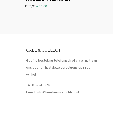
€
99,95
€
34,00
CALL & COLLECT
Geef je bestelling telefonisch of via e-mail aan
ons door en haal deze vervolgens op in de
winkel.
Tel:
073-5430094
E-mail:
info@heerkensverlichting.nl