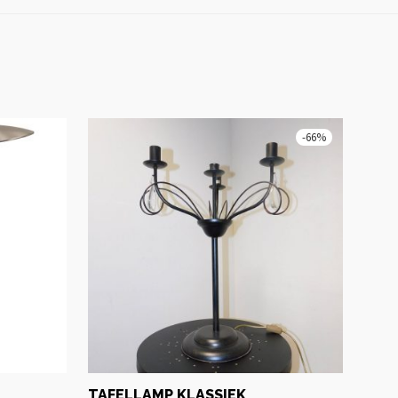
-
66
%
TAFELLAMP KLASSIEK