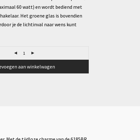
aximaal 60 watt) en wordt bediend met
hakelaar. Het groene glas is bovendien
rdoor je de lichtinval naar wens kunt
evoegen aan winkelwagen
uer. Met de tijdloze charme van de 6185BR