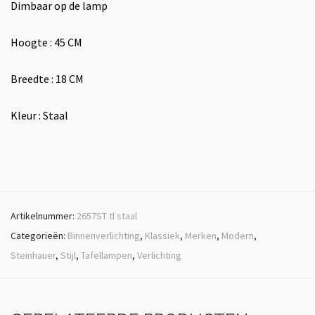
Dimbaar op de lamp
Hoogte : 45 CM
Breedte : 18 CM
Kleur : Staal
Artikelnummer:
2657ST tl staal
Categorieën:
Binnenverlichting
,
Klassiek
,
Merken
,
Modern
,
Steinhauer
,
Stijl
,
Tafellampen
,
Verlichting