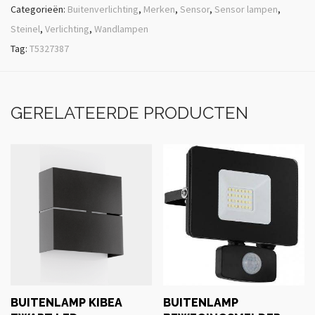
Categorieën:
Buitenverlichting
,
Merken
,
Sensor
,
Sensor lampen
,
Steinel
,
Verlichting
,
Wandlampen
Tag:
T5327387
GERELATEERDE PRODUCTEN
BUITENLAMP KIBEA
BUITENLAMP