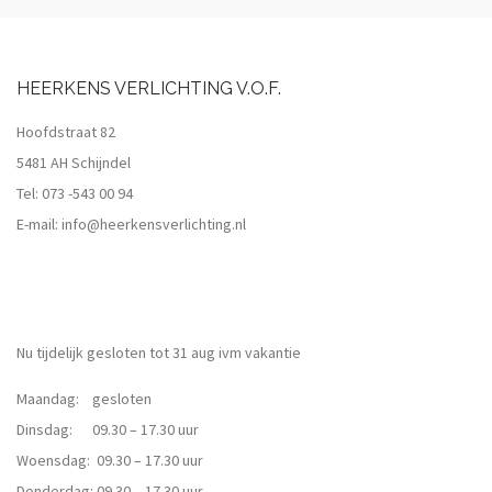
HEERKENS VERLICHTING V.O.F.
Hoofdstraat 82
5481 AH Schijndel
Tel:
073 -543 00 94
E-mail:
info@heerkensverlichting.nl
Nu tijdelijk gesloten tot 31 aug ivm vakantie
Maandag: gesloten
Dinsdag: 09.30 – 17.30 uur
Woensdag: 09.30 – 17.30 uur
Donderdag: 09.30 – 17.30 uur