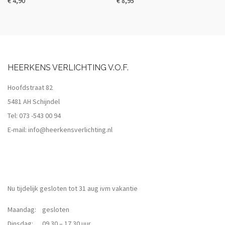
€
4,90
€
8,95
HEERKENS VERLICHTING V.O.F.
Hoofdstraat 82
5481 AH Schijndel
Tel:
073 -543 00 94
E-mail:
info@heerkensverlichting.nl
Nu tijdelijk gesloten tot 31 aug ivm vakantie
Maandag: gesloten
Dinsdag: 09.30 – 17.30 uur