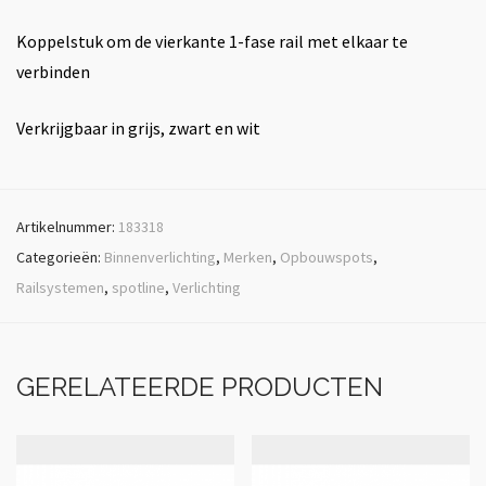
Koppelstuk om de vierkante 1-fase rail met elkaar te
verbinden
Verkrijgbaar in grijs, zwart en wit
Artikelnummer:
183318
Categorieën:
Binnenverlichting
,
Merken
,
Opbouwspots
,
Railsystemen
,
spotline
,
Verlichting
GERELATEERDE PRODUCTEN