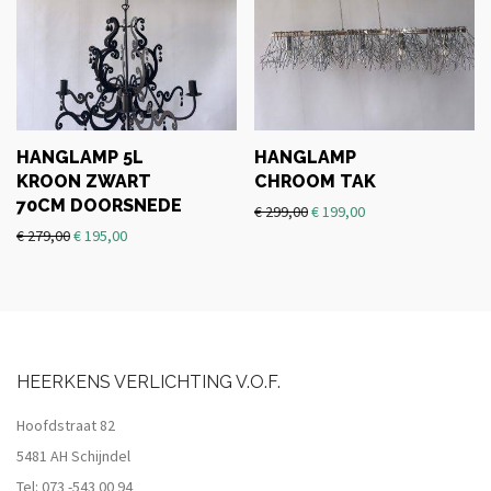
HANGLAMP 5L
HANGLAMP
KROON ZWART
CHROOM TAK
70CM DOORSNEDE
€
299,00
€
199,00
€
279,00
€
195,00
HEERKENS VERLICHTING V.O.F.
Hoofdstraat 82
5481 AH Schijndel
Tel:
073 -543 00 94