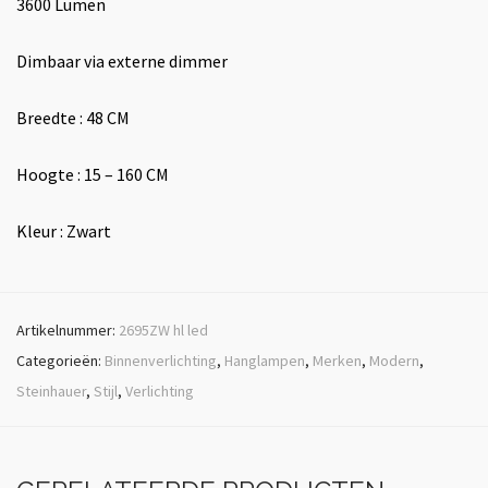
3600 Lumen
Dimbaar via externe dimmer
Breedte : 48 CM
Hoogte : 15 – 160 CM
Kleur : Zwart
Artikelnummer:
2695ZW hl led
Categorieën:
Binnenverlichting
,
Hanglampen
,
Merken
,
Modern
,
Steinhauer
,
Stijl
,
Verlichting