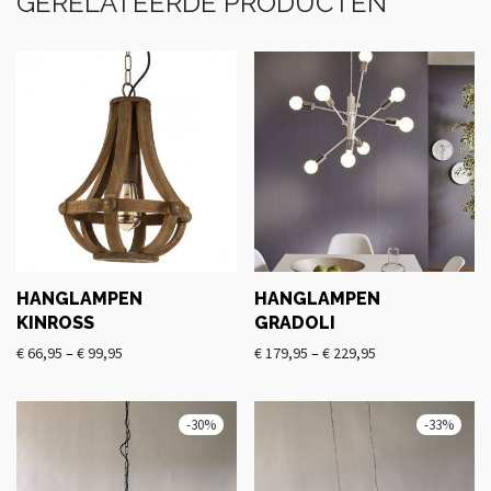
GERELATEERDE PRODUCTEN
HANGLAMPEN
HANGLAMPEN
KINROSS
GRADOLI
€
66,95
–
€
99,95
€
179,95
–
€
229,95
-
30
%
-
33
%