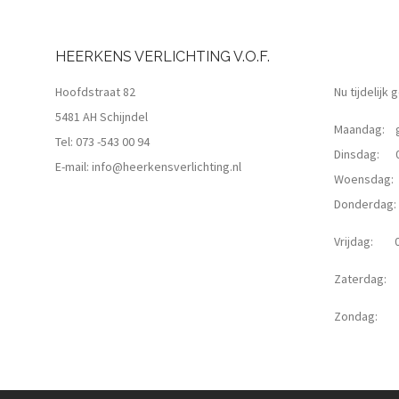
HEERKENS VERLICHTING V.O.F.
Hoofdstraat 82
Nu tijdelijk
5481 AH Schijndel
Maandag: g
Tel:
073 -543 00 94
Dinsdag: 09
E-mail:
info@heerkensverlichting.nl
Woensdag: 0
Donderdag: 0
Vrijdag: 09
Zaterdag: 0
Zondag: g