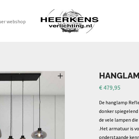
uer webshop
HANGLAM
€
479,95
De hanglamp Refle
donker spiegelend 
de vele lampen die 
.Het armatuur is vo
onderstaande ken