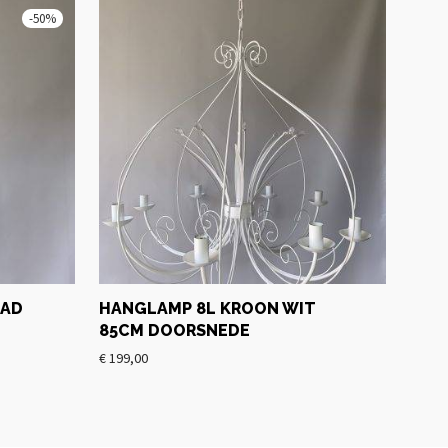
-
50
%
AAD
HANGLAMP 8L KROON WIT
85CM DOORSNEDE
€
199,00