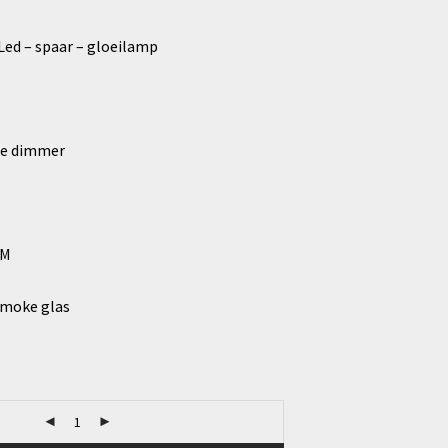
Led – spaar – gloeilamp
ne dimmer
CM
smoke glas