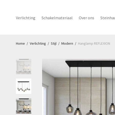
Verlichting
Schakelmateriaal
Over ons
Steinha
Home
/
Verlichting
/
Stijl
/
Modern
/
Hanglamp REFLEXION