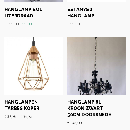
HANGLAMP BOL
ESTANYS 1
IJZERDRAAD
HANGLAMP
€
199,00
€
99,00
€
99,00
HANGLAMPEN
HANGLAMP 8L
TARBES KOPER
KROON ZWART
50CM DOORSNEDE
€
32,95
–
€
96,95
€
149,00