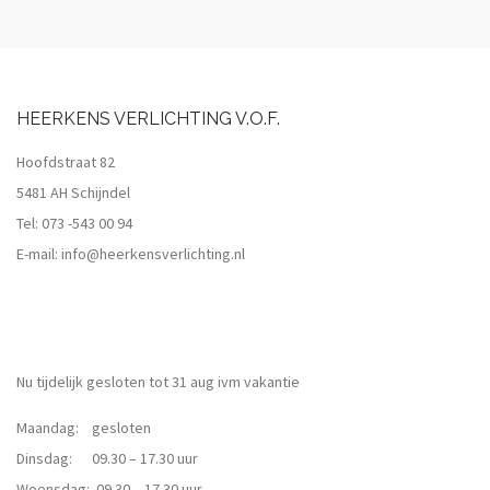
HEERKENS VERLICHTING V.O.F.
Hoofdstraat 82
5481 AH Schijndel
Tel:
073 -543 00 94
E-mail:
info@heerkensverlichting.nl
Nu tijdelijk gesloten tot 31 aug ivm vakantie
Maandag: gesloten
Dinsdag: 09.30 – 17.30 uur
Woensdag: 09.30 – 17.30 uur