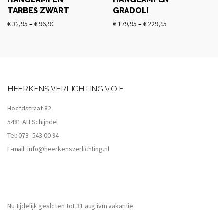
TARBES ZWART
GRADOLI
€
32,95
–
€
96,90
€
179,95
–
€
229,95
HEERKENS VERLICHTING V.O.F.
Hoofdstraat 82
5481 AH Schijndel
Tel:
073 -543 00 94
E-mail:
info@heerkensverlichting.nl
Nu tijdelijk gesloten tot 31 aug ivm vakantie