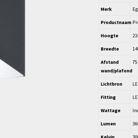
Merk
Eg
Productnaam
Pr
Hoogte
2
Breedte
1
Afstand
7
wand/plafond
Lichtbron
LE
Fitting
LE
Wattage
In
Lumen
36
Kelvin
30