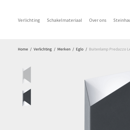
Verlichting
Schakelmateriaal
Over ons
Steinha
Home
/
Verlichting
/
Merken
/
Eglo
/
Buitenlamp Predazzo L