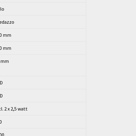
lo
edazzo
10 mm
40 mm
5 mm
D
D
cl. 2 x 2,5 watt
0
00