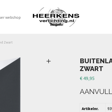
uer webshop
ed Zwart
BUITENL
ZWART
€
49,95
AANVULL
Artikelnr.
93