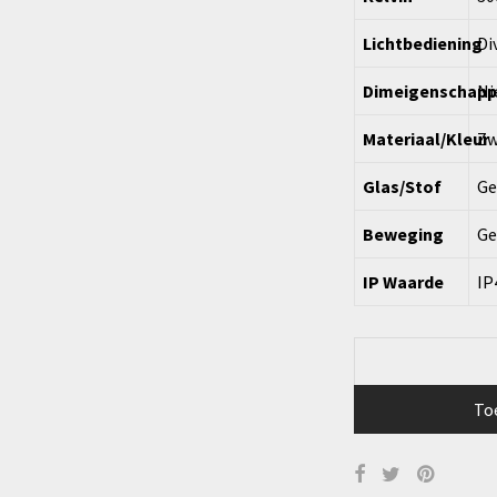
Lichtbediening
Di
Dimeigenschap
Ni
Materiaal/Kleur
Zw
Glas/Stof
Ge
Beweging
Ge
IP Waarde
IP
To