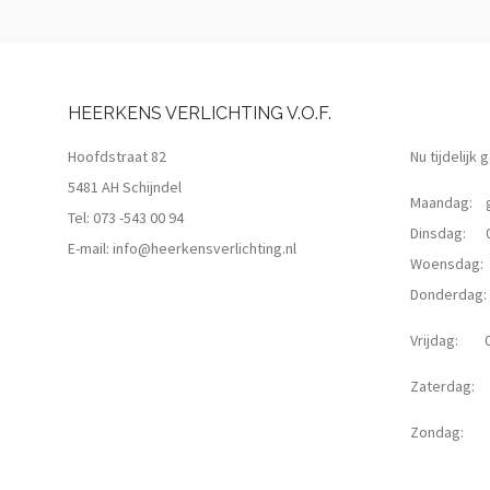
HEERKENS VERLICHTING V.O.F.
Hoofdstraat 82
Nu tijdelijk
5481 AH Schijndel
Maandag: g
Tel:
073 -543 00 94
Dinsdag: 09
E-mail:
info@heerkensverlichting.nl
Woensdag: 0
Donderdag: 0
Vrijdag: 09
Zaterdag: 0
Zondag: g