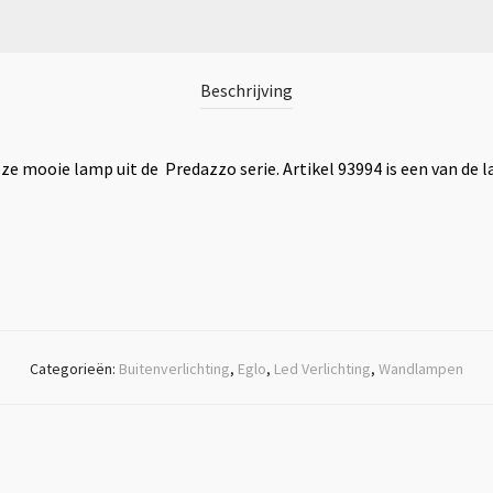
Beschrijving
e mooie lamp uit de Predazzo serie. Artikel 93994 is een van de l
Categorieën:
Buitenverlichting
,
Eglo
,
Led Verlichting
,
Wandlampen