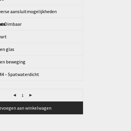
verse aansluitmogelijkheden
pen
et Dimbaar
art
en glas
en beweging
44 – Spatwaterdicht
evoegen aan winkelwagen