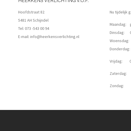
HEERKENS VERLICHTING V.O.F.
Hoofdstraat 82
Nu tijdelijk
5481 AH Schijndel
Maandag: g
Tel:
073 -543 00 94
Dinsdag: 09
E-mail:
info@heerkensverlichting.nl
Woensdag: 0
Donderdag: 0
Vrijdag: 09
Zaterdag: 0
Zondag: g