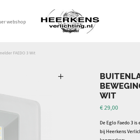
uer webshop
elder FAEDO 3 Wit
BUITENL
BEWEGIN
WIT
€
29,00
De Eglo Faedo 3 is 
bij Heerkens Verli