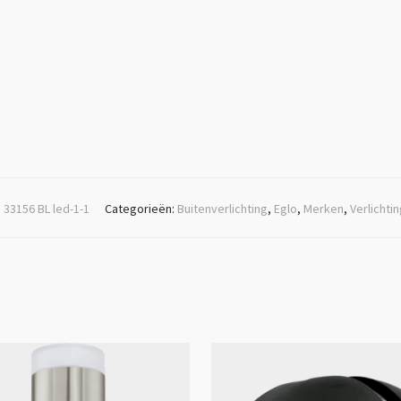
:
33156 BL led-1-1
Categorieën:
Buitenverlichting
,
Eglo
,
Merken
,
Verlichti