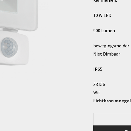
kenmerken:
10 W LED
900 Lumen
bewegingsmelder
Niet Dimbaar
IP65
33156
Wit
Lichtbron meege