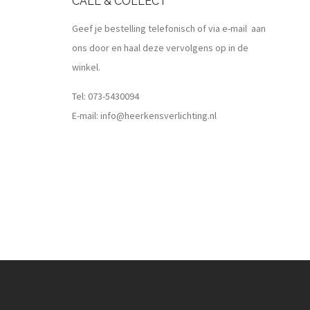
CALL & COLLECT
Geef je bestelling telefonisch of via e-mail aan
ons door en haal deze vervolgens op in de
winkel.
Tel:
073-5430094
E-mail:
info@heerkensverlichting.nl