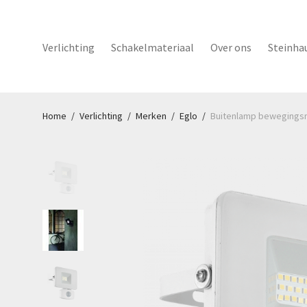
Verlichting
Schakelmateriaal
Over ons
Steinha
Home
/
Verlichting
/
Merken
/
Eglo
/
Buitenlamp bewegingsm