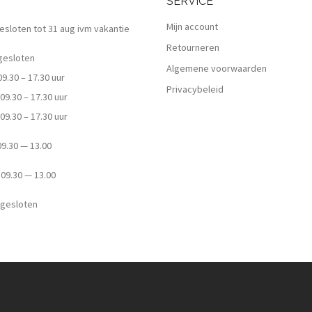
SERVICE
Mijn account
 gesloten tot 31 aug ivm vakantie
Retourneren
esloten
Algemene voorwaarden
.30 – 17.30 uur
Privacybeleid
9.30 – 17.30 uur
9.30 – 17.30 uur
.30 — 13.00
9.30 — 13.00
esloten