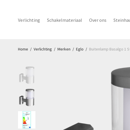
Verlichting
Schakelmateriaal
Over ons
Steinha
Home
/
Verlichting
/
Merken
/
Eglo
/
Buitenlamp Basalgo 1 S