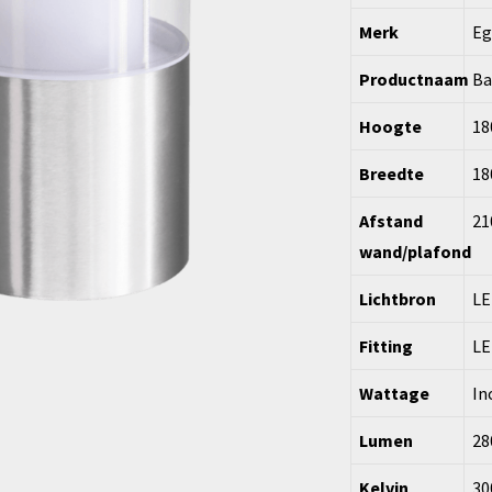
Merk
Eg
Productnaam
Ba
Hoogte
1
Breedte
1
Afstand
2
wand/plafond
Lichtbron
LE
Fitting
LE
Wattage
In
Lumen
28
Kelvin
30