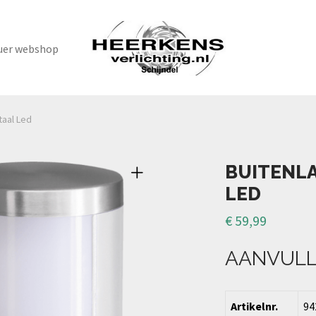
uer webshop
taal Led
BUITENLA
LED
€
59,99
AANVULL
Artikelnr.
94