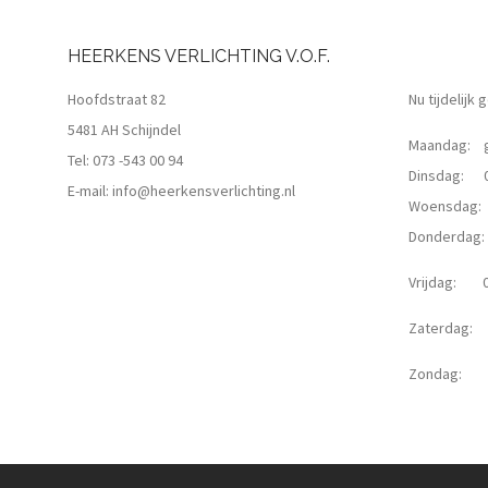
HEERKENS VERLICHTING V.O.F.
Hoofdstraat 82
Nu tijdelijk
5481 AH Schijndel
Maandag: g
Tel:
073 -543 00 94
Dinsdag: 09
E-mail:
info@heerkensverlichting.nl
Woensdag: 0
Donderdag: 0
Vrijdag: 09
Zaterdag: 0
Zondag: g