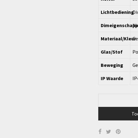
Lichtbediening
Di
Dimeigenschap
Ni
Materiaal/Kleur
Ge
Glas/Stof
Po
Beweging
Ge
IP Waarde
IP
To