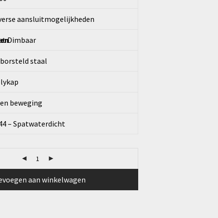
verse aansluitmogelijkheden
pen
et Dimbaar
borsteld staal
lykap
en beweging
44 – Spatwaterdicht
evoegen aan winkelwagen