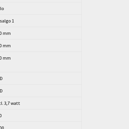
lo
salgo 1
80 mm
80 mm
10 mm
D
D
cl. 3,7 watt
0
00