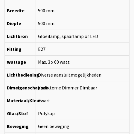
Breedte
500 mm
Diepte
500 mm
Lichtbron
Gloeilamp, spaarlamp of LED
Fitting
E27
Wattage
Max. 3 x 60 watt
Lichtbediening
Diverse aansluitmogelijkheden
Dimeigenschappen
Via Externe Dimmer Dimbaar
Materiaal/Kleur
Zwart
Glas/Stof
Polykap
Beweging
Geen beweging