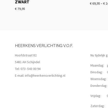
ZWART
€
69,95
–
€
2
€
79,95
HEERKENS VERLICHTING V.O.F.
Hoofdstraat 82
Nu tijdelijk
5481 AH Schijndel
Maandag: g
Tel:
073 -543 00 94
Dinsdag: 09
E-mail:
info@heerkensverlichting.nl
Woensdag: 0
Donderdag: 0
Vrijdag: 09
Zaterdag: 0