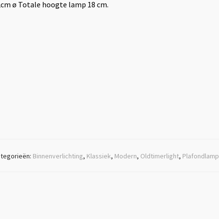
2cm ø Totale hoogte lamp 18 cm.
tegorieën:
Binnenverlichting
,
Klassiek
,
Modern
,
Oldtimerlight
,
Plafondlam