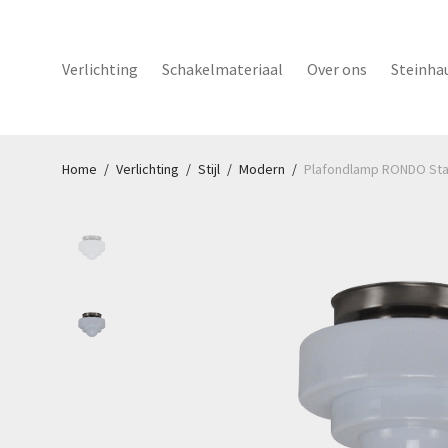
Verlichting
Schakelmateriaal
Over ons
Steinha
Home
/
Verlichting
/
Stijl
/
Modern
/
Plafondlamp RONDO Sta