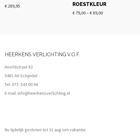
ROESTKLEUR
€
289,95
€
79,00
–
€
89,00
HEERKENS VERLICHTING V.O.F.
Hoofdstraat 82
5481 AH Schijndel
Tel:
073 -543 00 94
E-mail:
info@heerkensverlichting.nl
Nu tijdelijk gesloten tot 31 aug ivm vakantie