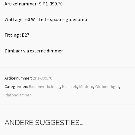
Artikelnummer : 9 P1-399.70
Wattage : 60 W Led – spaar – gloeilamp
Fitting : E27
Dimbaar via externe dimmer
Artikelnummer:
2P1-399.70
Categorieën:
Binnenverlichting
,
Klassiek
,
Modern
,
Oldtimerlight
,
Plafondlampen
ANDERE SUGGESTIES…