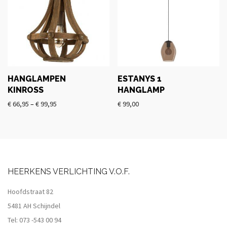
HANGLAMPEN
ESTANYS 1
KINROSS
HANGLAMP
€
66,95
–
€
99,95
€
99,00
HEERKENS VERLICHTING V.O.F.
Hoofdstraat 82
5481 AH Schijndel
Tel:
073 -543 00 94