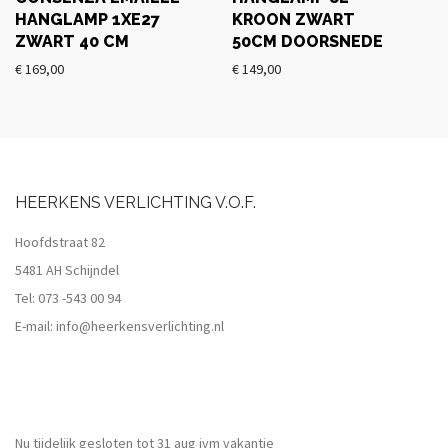
HANGLAMP 1XE27
KROON ZWART
ZWART 40 CM
50CM DOORSNEDE
€
169,00
€
149,00
HEERKENS VERLICHTING V.O.F.
Hoofdstraat 82
5481 AH Schijndel
Tel:
073 -543 00 94
E-mail:
info@heerkensverlichting.nl
Nu tijdelijk gesloten tot 31 aug ivm vakantie