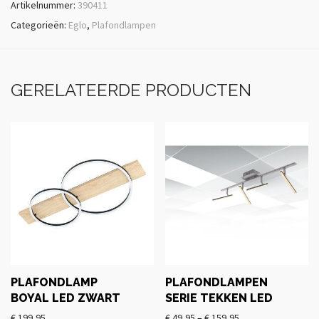
Artikelnummer:
390411
Categorieën:
Eglo
,
Plafondlampen
GERELATEERDE PRODUCTEN
PLAFONDLAMP
PLAFONDLAMPEN
BOYAL LED ZWART
SERIE TEKKEN LED
€
199,95
€
49,95
–
€
159,95