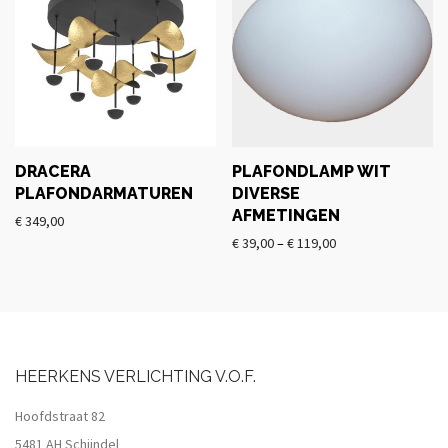
DRACERA
PLAFONDLAMP WIT
PLAFONDARMATUREN
DIVERSE
AFMETINGEN
€
349,00
€
39,00
–
€
119,00
HEERKENS VERLICHTING V.O.F.
Hoofdstraat 82
5481 AH Schijndel