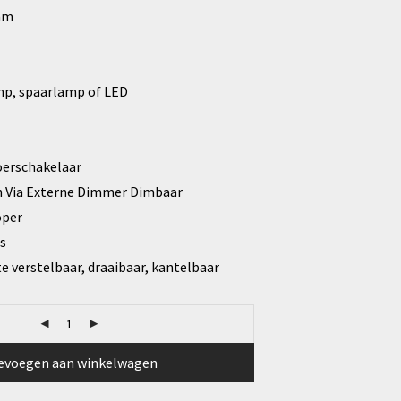
mm
mp, spaarlamp of LED
oerschakelaar
 Via Externe Dimmer Dimbaar
oper
s
 verstelbaar, draaibaar, kantelbaar
evoegen aan winkelwagen