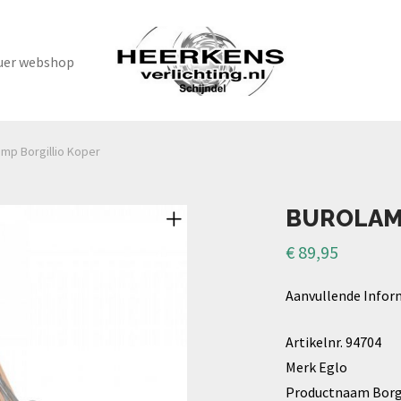
uer webshop
amp Borgillio Koper
BUROLAM
€
89,95
Aanvullende Infor
Artikelnr. 94704
Merk Eglo
Productnaam Borgi