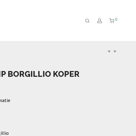
0
P BORGILLIO KOPER
matie
llio