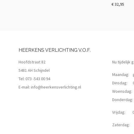
€
32,95
HEERKENS VERLICHTING V.O.F.
Hoofdstraat 82
Nu tijdelijk
5481 AH Schijndel
Maandag: g
Tel:
073 -543 00 94
Dinsdag: 09
E-mail:
info@heerkensverlichting.nl
Woensdag: 0
Donderdag: 0
Vrijdag: 09
Zaterdag: 0