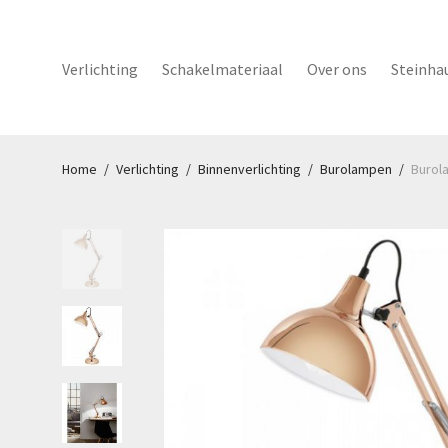
Verlichting
Schakelmateriaal
Over ons
Steinha
Home
/
Verlichting
/
Binnenverlichting
/
Burolampen
/
Burol