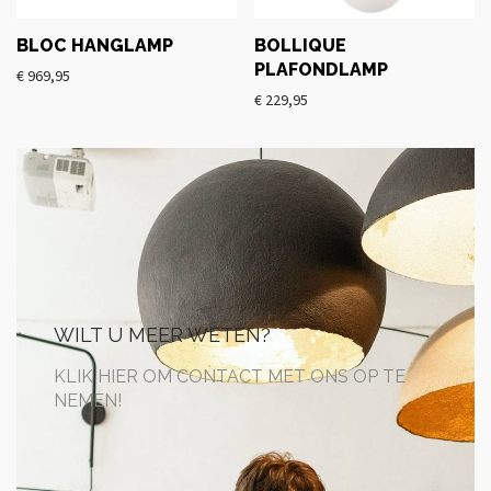
BLOC HANGLAMP
BOLLIQUE
PLAFONDLAMP
€
969,95
€
229,95
WILT U MEER WETEN?
KLIK HIER OM CONTACT MET ONS OP TE
NEMEN!